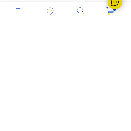
0
Режим работы: пн - пт: с 8.00 до 18.00
+7 (343) 363-43-08
Россия
Екатеринбург
ул. Завокзальная, дом № 36
Напишите нам:
info@vent-industria.ru
Мы в социальных сетях